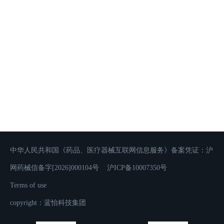
05
Allergy
更准：全定量检测 更快：12分钟出...
06
Human Beta-amyloid Rapid Urine Test
Kit
中华人民共和国《药品、医疗器械互联网信息服务》备案凭证：沪
网药械信备字[2026]000104号
沪ICP备10007350号
Terms of use
copyright：蓝怡科技集团